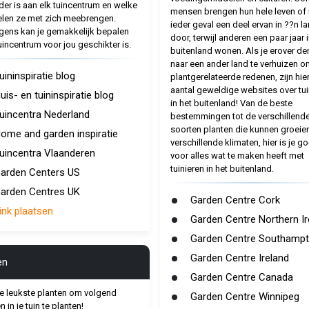
der is aan elk tuincentrum en welke
mensen brengen hun hele leven of 
len ze met zich meebrengen.
ieder geval een deel ervan in ??n l
gens kan je gemakkelijk bepalen
door, terwijl anderen een paar jaar i
uincentrum voor jou geschikter is.
buitenland wonen. Als je erover d
naar een ander land te verhuizen o
uininspiratie blog
plantgerelateerde redenen, zijn hie
aantal geweldige websites over tui
uis- en tuininspiratie blog
in het buitenland! Van de beste
uincentra Nederland
bestemmingen tot de verschillend
soorten planten die kunnen groeien
ome and garden inspiratie
verschillende klimaten, hier is je go-
uincentra Vlaanderen
voor alles wat te maken heeft met
tuinieren in het buitenland.
arden Centers US
arden Centres UK
Garden Centre Cork
ink plaatsen
Garden Centre Northern Ir
Garden Centre Southamp
Garden Centre Ireland
en
Garden Centre Canada
e leukste planten om volgend
Garden Centre Winnipeg
 in je tuin te planten!