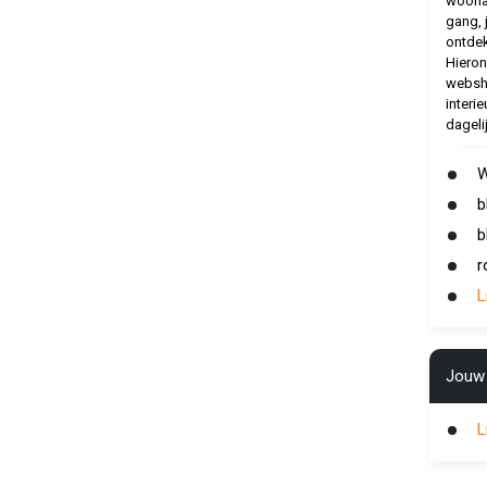
woonac
gang, 
ontdek
Hieron
websho
interie
dageli
W
b
b
r
L
Jouw 
L