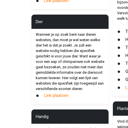
Link plaatsen
bijzon
voorde
Vervol
welk t
Dier
T
Wanneer je op zoek bent naar dieren
H
websites, dan moet je wel weten welke
dier het is dat je zoekt. Je zult een
T
website nodig hebben die specifiek
H
geschikt is voor jouw dier. Want waar je
voor een aap of chimpansee ook website
T
gaat bezoeken, ze zouden niet meer dan
G
gemiddelde informatie over de diersoort
kunnen leveren. Hier volgt een lijst van
G
websites die specifiek zijn toegewijd aan
L
verschillende soorten dieren:
Link plaatsen
Plant
Handig
Vind d
seizoen