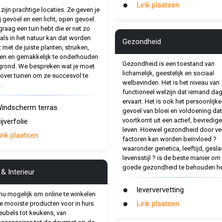
Link plaatsen
 zijn prachtige locaties. Ze geven je
j gevoel en een licht, open gevoel.
graag een tuin hebt die er net zo
t als in het natuur kan dat worden
Gezondheid
 met de juiste planten, struiken,
n en gemakkelijk te onderhouden
Gezondheid is een toestand van
rond. We bespreken wat je moet
lichamelijk, geestelijk en sociaal
over tuinen om ze succesvol te
welbevinden. Het is het niveau van
.
functioneel welzijn dat iemand dag
ervaart. Het is ook het persoonlijke
indscherm terras
gevoel van bloei en voldoening dat
voortkomt uit een actief, bevredig
ijverfolie
leven. Hoewel gezondheid door ve
ink plaatsen
factoren kan worden beïnvloed ?
waaronder genetica, leeftijd, gesla
levensstijl ? is de beste manier om
goede gezondheid te behouden he
& Interieur
leververvetting
 nu mogelijk om online te winkelen
Link plaatsen
e mooiste producten voor in huis.
ubels tot keukens, van