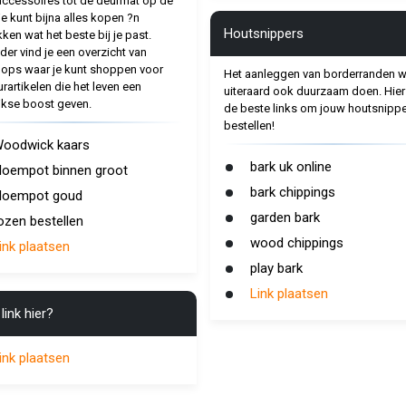
cessoires tot de deurmat op de
je kunt bijna alles kopen ?n
Houtsnippers
ken wat het beste bij je past.
der vind je een overzicht van
ps waar je kunt shoppen voor
Het aanleggen van borderranden wi
urartikelen die het leven een
uiteraard ook duurzaam doen. Hier 
jkse boost geven.
de beste links om jouw houtsnippe
bestellen!
oodwick kaars
bark uk online
loempot binnen groot
bark chippings
loempot goud
garden bark
ozen bestellen
wood chippings
ink plaatsen
play bark
Link plaatsen
link hier?
ink plaatsen