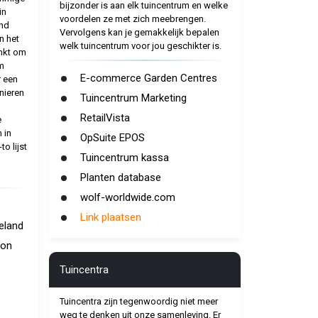
bijzonder is aan elk tuincentrum en welke
in
voordelen ze met zich meebrengen.
and
Vervolgens kan je gemakkelijk bepalen
n het
welk tuincentrum voor jou geschikter is.
enkt om
m
E-commerce Garden Centres
r een
nieren
Tuincentrum Marketing
RetailVista
e
 in
OpSuite EPOS
to lijst
Tuincentrum kassa
Planten database
wolf-worldwide.com
Link plaatsen
eland
ton
Tuincentra
Tuincentra zijn tegenwoordig niet meer
weg te denken uit onze samenleving. Er