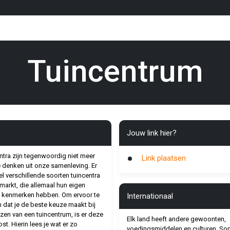
Tuincentrum
Jouw link hier?
ntra zijn tegenwoordig niet meer
Link plaatsen
 denken uit onze samenleving. Er
eel verschillende soorten tuincentra
markt, die allemaal hun eigen
 kenmerken hebben. Om ervoor te
Internationaal
 dat je de beste keuze maakt bij
ezen van een tuincentrum, is er deze
Elk land heeft andere gewoonten,
st. Hierin lees je wat er zo
voedingsmiddelen en culturen. S