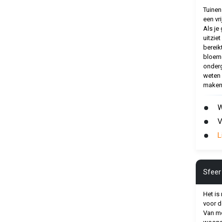
Tuinen
een vri
Als je 
uitzie
bereikt
bloeme
onderg
weten 
maken
W
V
L
Sfeer 
Het is
voor d
Van me