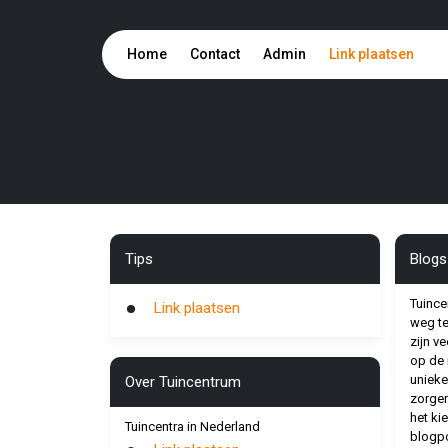
Home
Contact
Admin
Link plaatsen
Tips
Blogs
Tuince
Link plaatsen
weg te
zijn v
op de 
unieke
Over Tuincentrum
zorgen
het ki
Tuincentra in Nederland
blogpo