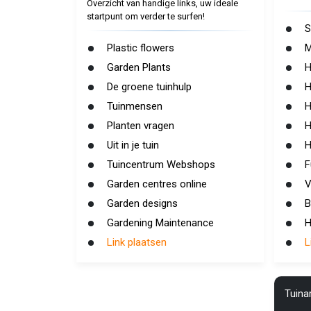
Overzicht van handige links, uw ideale
startpunt om verder te surfen!
S
Plastic flowers
M
Garden Plants
H
De groene tuinhulp
H
Tuinmensen
H
Planten vragen
H
Uit in je tuin
H
Tuincentrum Webshops
F
Garden centres online
V
Garden designs
B
Gardening Maintenance
H
Link plaatsen
L
Tuinar