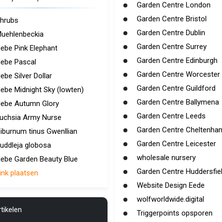
Garden Centre London
Garden Centre Bristol
hrubs
Garden Centre Dublin
uehlenbeckia
Garden Centre Surrey
ebe Pink Elephant
Garden Centre Edinburgh
ebe Pascal
Garden Centre Worcester
ebe Silver Dollar
Garden Centre Guildford
ebe Midnight Sky (lowten)
Garden Centre Ballymena
ebe Autumn Glory
Garden Centre Leeds
uchsia Army Nurse
Garden Centre Cheltenha
iburnum tinus Gwenllian
Garden Centre Leicester
uddleja globosa
wholesale nursery
ebe Garden Beauty Blue
Garden Centre Huddersfie
ink plaatsen
Website Design Eede
wolfworldwide.digital
tikelen
Triggerpoints opsporen